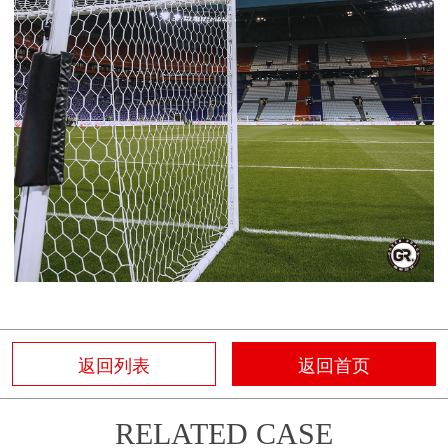
返回列表
返回首页
RELATED CASE