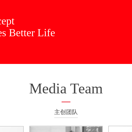
cept
s Better Life
Media Team
主创团队