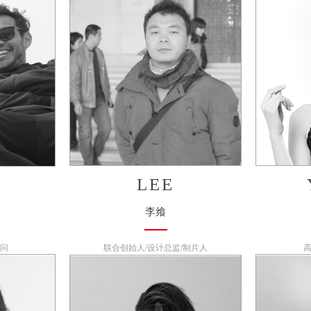
LEE
李飨
顾问
联合创始人/设计总监/制片人
高