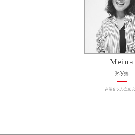
Meina
孙崇娜
高级合伙人/主创