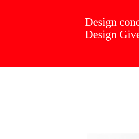
Design con
Design Give