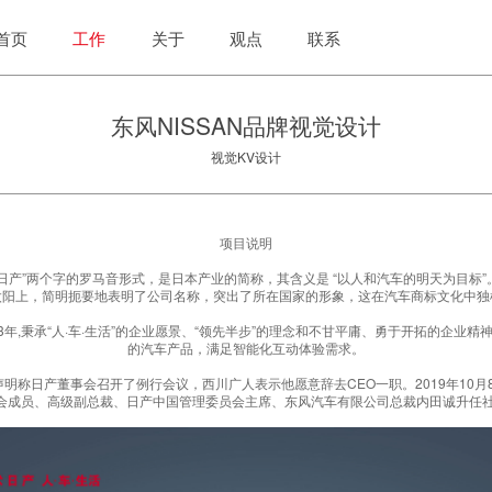
首页
工作
关于
观点
联系
东风NISSAN品牌视觉设计
视觉KV设计
项目说明
语 “日产”两个字的罗马音形式，是日本产业的简称，其含义是 “以人和汽车的明天为目标”
太阳上，简明扼要地表明了公司名称，突出了所在国家的形象，这在汽车商标文化中独
3年,秉承“人·车·生活”的企业愿景、“领先半步”的理念和不甘平庸、勇于开拓的企业
的汽车产品，满足智能化互动体验需求。
布声明称日产董事会召开了例行会议，西川广人表示他愿意辞去CEO一职。2019年10
会成员、高级副总裁、日产中国管理委员会主席、东风汽车有限公司总裁内田诚升任社