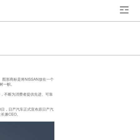
。图形商标是将NISSAN放在一个
树一帜。
精神，不断为消费者提供先进、可靠
月8日，日产汽车正式宣布原日产汽
长兼CEO。