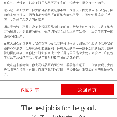
有底气。反过来，那些把瓶子包得严严实实的，消费者心里会打一个问号。
这不是什么新技术，但大部分品牌就是做不到。为什么？因为供应链不配合，因
为成本管控优先，因为市场部觉得「反正消费者也不看」。可恰恰是这些「反
正」，造就了品牌之间的落差。
调味品包装，不是在货架上跟隔壁品牌打架的事。货架上的仗打完了，进了消费
者的厨房，才是真正的硬仗。你的调味品在灶台上站不站得住，决定了它下一瓶
还能不能回来。
在三人成众的团队里，我们跟不少食品品牌打过交道，调味品包装这个品类我们
碰得不算最多，但每次做都能感受到一件有意思的事——越不起眼的品类，越藏
着颠覆的机会。当你把一瓶酱油当成一个「厨房里的品牌大使」来设计，它的价
值就从五块钱的产品，变成了五年都换不掉的
品牌资产
。
下次逛超市的时候，你去调味品区站两分钟，看看那些瓶子——你会发现，大部
分品牌还在货架上自嗨，而真正聪明的品牌，已经开始在消费者的厨房里抢位置
了。
返回列表
返回首页
The best job is for the good.