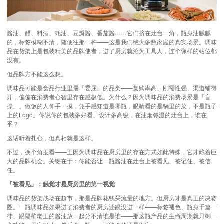
酱油、醋、料酒、蚝油、豆瓣酱、番茄酱……它们挤在灶台一角，瓶身油腻腻
的，标签模糊不清，随便往那一杵——这是我们绝大多数家庭的真实场景。调味
品在货架上是包装精美的品牌使者，进了厨房就沦为工具人，连个像样的站位都
没有。
但品牌方不能这么想。
调味品可能是食品行业里最「委屈」的品类——复购率高、刚需性强、渠道铺得
开，偏偏在消费者心智里存在感极低。为什么？因为调味品的消费场景是「盲
操」。做饭的人伸手一摸，凭手感知道是哪瓶，眼睛看的是锅里的菜，不是瓶子
上的Logo。你说你的包装多好看、设计多高级，在油烟弥漫的灶台上，谁在
乎？
这话听着扎心，但真相就是这样。
不过，换个角度看——正因为调味品在厨房里的存在方式如此特殊，它才藏着巨
大的品牌机会。关键在于：你能否让一瓶酱油在灶台上被看见、被记住、被信
任。
「被看见」：触觉才是厨房里的第一视觉
调味品的货架战场在超市，那是品牌花钱买流量的地方。但厨房才是真正的决赛
圈。一瓶调味品如果进了消费者的厨房还跟没进一样——标签褪色、瓶身千篇一
律、跟隔壁老王的酱油放一起分不清谁是谁——那这瓶产品的生命周期就只剩一