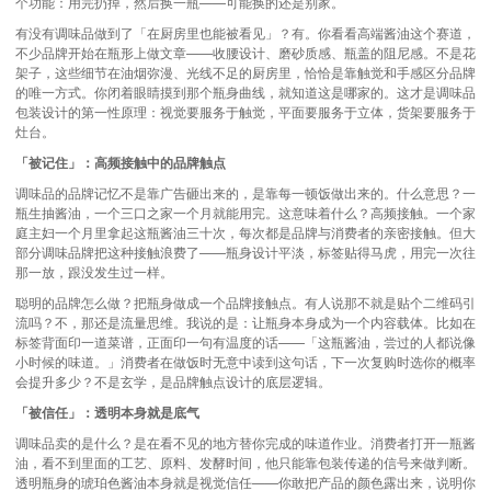
个功能：用完扔掉，然后换一瓶——可能换的还是别家。
有没有调味品做到了「在厨房里也能被看见」？有。你看看高端酱油这个赛道，
不少品牌开始在瓶形上做文章——收腰设计、磨砂质感、瓶盖的阻尼感。不是花
架子，这些细节在油烟弥漫、光线不足的厨房里，恰恰是靠触觉和手感区分品牌
的唯一方式。你闭着眼睛摸到那个瓶身曲线，就知道这是哪家的。这才是调味品
包装设计
的第一性原理：视觉要服务于触觉，平面要服务于立体，货架要服务于
灶台。
「被记住」：高频接触中的品牌触点
调味品的品牌记忆不是靠广告砸出来的，是靠每一顿饭做出来的。什么意思？一
瓶生抽酱油，一个三口之家一个月就能用完。这意味着什么？高频接触。一个家
庭主妇一个月里拿起这瓶酱油三十次，每次都是品牌与消费者的亲密接触。但大
部分调味品牌把这种接触浪费了——瓶身设计平淡，标签贴得马虎，用完一次往
那一放，跟没发生过一样。
聪明的品牌怎么做？把瓶身做成一个品牌接触点。有人说那不就是贴个二维码引
流吗？不，那还是流量思维。我说的是：让瓶身本身成为一个内容载体。比如在
标签背面印一道菜谱，正面印一句有温度的话——「这瓶酱油，尝过的人都说像
小时候的味道。」消费者在做饭时无意中读到这句话，下一次复购时选你的概率
会提升多少？不是玄学，是品牌触点设计的底层逻辑。
「被信任」：透明本身就是底气
调味品卖的是什么？是在看不见的地方替你完成的味道作业。消费者打开一瓶酱
油，看不到里面的工艺、原料、发酵时间，他只能靠包装传递的信号来做判断。
透明瓶身的琥珀色酱油本身就是视觉信任——你敢把产品的颜色露出来，说明你