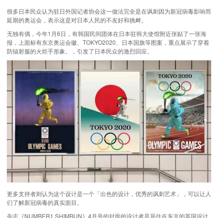
很多日本民众认为驻日外国记者协会这一做法完全是在讽刺因为新冠病毒影响而
延期的奥运会，表示这是对日本人民的不友好和挑衅。
无独有偶，今年1月6日，有韩国民间团体在日本驻韩大使馆附近张贴了一张海
报，上面标有东京奥运会徽、TOKYO2020、日本国旗等图案，重点展示了穿着
防辐射服的火炬手形象。，引发了日本民众的激烈回应。
更多支持者则认为这个设计是一个「出色的设计，优秀的讽刺艺术」，可以让人
们了解新冠病毒的真实面目。
杂志《NUMBER1 SHIMBUN》4月号的封面的设计者是居住在东京的英国设计