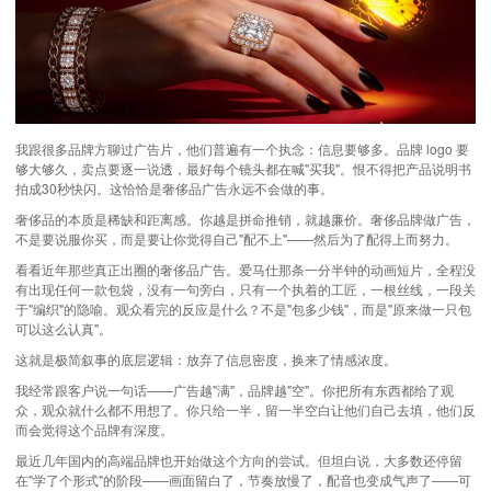
我跟很多品牌方聊过广告片，他们普遍有一个执念：信息要够多。品牌 logo 要
够大够久，卖点要逐一说透，最好每个镜头都在喊"买我"。恨不得把产品说明书
拍成30秒快闪。这恰恰是奢侈品广告永远不会做的事。
奢侈品的本质是稀缺和距离感。你越是拼命推销，就越廉价。奢侈品牌做广告，
不是要说服你买，而是要让你觉得自己"配不上"——然后为了配得上而努力。
看看近年那些真正出圈的奢侈品广告。爱马仕那条一分半钟的动画短片，全程没
有出现任何一款包袋，没有一句旁白，只有一个执着的工匠，一根丝线，一段关
于"编织"的隐喻。观众看完的反应是什么？不是"包多少钱"，而是"原来做一只包
可以这么认真"。
这就是
极简叙事
的底层逻辑：放弃了信息密度，换来了情感浓度。
我经常跟客户说一句话——广告越"满"，品牌越"空"。你把所有东西都给了观
众，观众就什么都不用想了。你只给一半，留一半空白让他们自己去填，他们反
而会觉得这个品牌有深度。
最近几年国内的高端品牌也开始做这个方向的尝试。但坦白说，大多数还停留
在"学了个形式"的阶段——画面留白了，节奏放慢了，配音也变成气声了——可