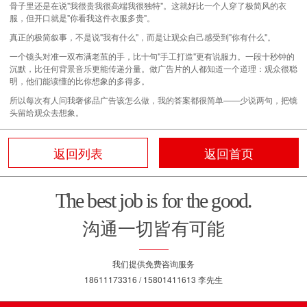
骨子里还是在说"我很贵我很高端我很独特"。这就好比一个人穿了极简风的衣
服，但开口就是"你看我这件衣服多贵"。
真正的极简叙事，不是说"我有什么"，而是让观众自己感受到"你有什么"。
一个镜头对准一双布满老茧的手，比十句"手工打造"更有说服力。一段十秒钟的
沉默，比任何背景音乐更能传递分量。做广告片的人都知道一个道理：观众很聪
明，他们能读懂的比你想象的多得多。
所以每次有人问我奢侈品广告该怎么做，我的答案都很简单——少说两句，把镜
头留给观众去想象。
返回列表
返回首页
The best job is for the good.
沟通一切皆有可能
我们提供免费咨询服务
18611173316 / 15801411613 李先生