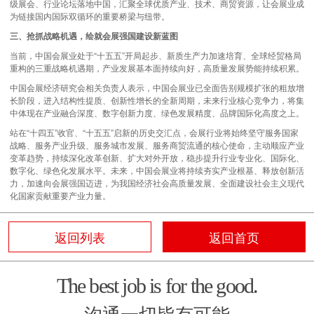
级展会、行业论坛落地中国，汇聚全球优质产业、技术、商贸资源，让会展业成
为链接国内国际双循环的重要桥梁与纽带。
三、抢抓战略机遇，绘就会展强国建设新蓝图
当前，中国会展业处于“十五五”开局起步、新质生产力加速培育、全球经贸格局
重构的三重战略机遇期，产业发展基本面持续向好，高质量发展势能持续积累。
中国会展经济研究会相关负责人表示，中国会展业已全面告别规模扩张的粗放增
长阶段，进入结构性提质、创新性增长的全新周期，未来行业核心竞争力，将集
中体现在产业融合深度、数字创新力度、绿色发展精度、品牌国际化高度之上。
站在“十四五”收官、“十五五”启新的历史交汇点，会展行业将始终坚守服务国家
战略、服务产业升级、服务城市发展、服务商贸流通的核心使命，主动顺应产业
变革趋势，持续深化改革创新、扩大对外开放，稳步提升行业专业化、国际化、
数字化、绿色化发展水平。未来，中国会展业将持续夯实产业根基、释放创新活
力，加速向会展强国迈进，为我国经济社会高质量发展、全面建设社会主义现代
化国家贡献重要产业力量。
返回列表
返回首页
The best job is for the good.
沟通一切皆有可能