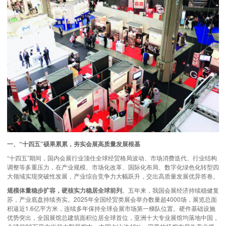
一、“十四五”硕果累累，夯实会展高质量发展根基
“十四五”期间，国内会展行业顶住全球经贸格局波动、市场消费迭代、行业结构
调整等多重压力，在产业规模、市场化改革、国际化布局、数字化绿色化转型四
大领域实现突破性发展，产业综合竞争力大幅跃升，交出高质量发展优异答卷。
规模体量稳步扩容，硬核实力稳居全球前列
。五年来，我国会展经济持续稳健复
苏，产业底盘持续夯实。2025年全国经贸类展会举办数量超4000场，展览总面
积逼近1.6亿平方米，连续多年保持全球会展市场第一梯队位置。硬件基础设施
优势突出，全国展馆总建筑面积位居全球首位，亚洲十大专业展馆均落地中国，