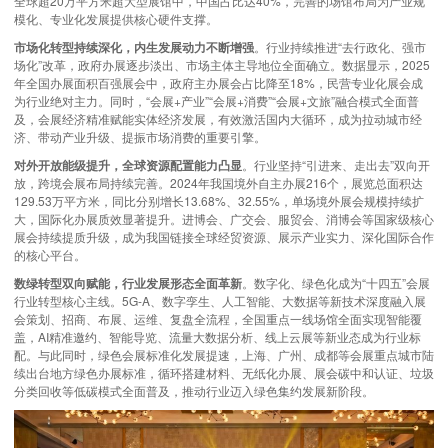
全球超20万平方米超大型展馆中，中国占比达40%，完善的场馆布局为产业规
模化、专业化发展提供核心硬件支撑。
市场化转型持续深化，内生发展动力不断增强
。行业持续推进“去行政化、强市
场化”改革，政府办展逐步淡出、市场主体主导地位全面确立。数据显示，2025
年全国办展面积百强展会中，政府主办展会占比降至18%，民营专业化展会成
为行业绝对主力。同时，“会展+产业”“会展+消费”“会展+文旅”融合模式全面普
及，会展经济精准赋能实体经济发展，有效激活国内大循环，成为拉动城市经
济、带动产业升级、提振市场消费的重要引擎。
对外开放能级提升，全球资源配置能力凸显
。行业坚持“引进来、走出去”双向开
放，跨境会展布局持续完善。2024年我国境外自主办展216个，展览总面积达
129.53万平方米，同比分别增长13.68%、32.55%，单场境外展会规模持续扩
大，国际化办展质效显著提升。进博会、广交会、服贸会、消博会等国家级核心
展会持续提质升级，成为我国链接全球经贸资源、展示产业实力、深化国际合作
的核心平台。
数绿转型双向赋能，行业发展形态全面革新
。数字化、绿色化成为“十四五”会展
行业转型核心主线。5G-A、数字孪生、人工智能、大数据等新技术深度融入展
会策划、招商、布展、运维、复盘全流程，全国重点一线场馆全面实现智能覆
盖，AI精准邀约、智能导览、流量大数据分析、线上云展等新业态成为行业标
配。与此同时，绿色会展标准化发展提速，上海、广州、成都等会展重点城市陆
续出台地方绿色办展标准，循环搭建材料、无纸化办展、展会碳中和认证、垃圾
分类回收等低碳模式全面普及，推动行业迈入绿色集约发展新阶段。