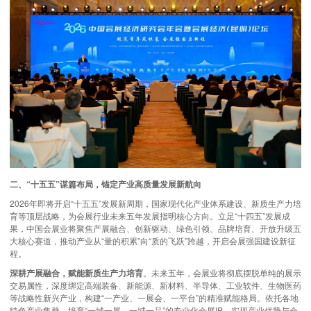
二、“十五五”谋篇布局，锚定产业高质量发展新航向
2026年即将开启“十五五”发展新周期，国家现代化产业体系建设、新质生产力培
育等顶层战略，为会展行业未来五年发展指明核心方向。立足“十四五”发展成
果，中国会展业将聚焦产展融合、创新驱动、绿色引领、品牌培育、开放升级五
大核心赛道，推动产业从“量的积累”向“质的飞跃”跨越，开启会展强国建设新征
程。
深耕产展融合，赋能新质生产力培育
。未来五年，会展业将彻底摆脱单纯的展示
交易属性，深度绑定高端装备、新能源、新材料、半导体、工业软件、生物医药
等战略性新兴产业，构建“一产业、一展会、一平台”的精准赋能格局。依托各地
特色产业集群，培育“一城一展、一域一品”的专业化会展IP，实现产业优势与会