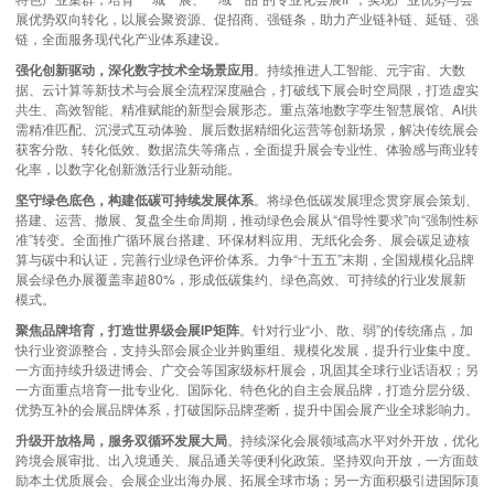
展优势双向转化，以展会聚资源、促招商、强链条，助力产业链补链、延链、强
链，全面服务现代化产业体系建设。
强化创新驱动，深化数字技术全场景应用
。持续推进人工智能、元宇宙、大数
据、云计算等新技术与会展全流程深度融合，打破线下展会时空局限，打造虚实
共生、高效智能、精准赋能的新型会展形态。重点落地数字孪生智慧展馆、AI供
需精准匹配、沉浸式互动体验、展后数据精细化运营等创新场景，解决传统展会
获客分散、转化低效、数据流失等痛点，全面提升展会专业性、体验感与商业转
化率，以数字化创新激活行业新动能。
坚守绿色底色，构建低碳可持续发展体系
。将绿色低碳发展理念贯穿展会策划、
搭建、运营、撤展、复盘全生命周期，推动绿色会展从“倡导性要求”向“强制性标
准”转变。全面推广循环展台搭建、环保材料应用、无纸化会务、展会碳足迹核
算与碳中和认证，完善行业绿色评价体系。力争“十五五”末期，全国规模化品牌
展会绿色办展覆盖率超80%，形成低碳集约、绿色高效、可持续的行业发展新
模式。
聚焦品牌培育，打造世界级会展IP矩阵
。针对行业“小、散、弱”的传统痛点，加
快行业资源整合，支持头部会展企业并购重组、规模化发展，提升行业集中度。
一方面持续升级进博会、广交会等国家级标杆展会，巩固其全球行业话语权；另
一方面重点培育一批专业化、国际化、特色化的自主会展品牌，打造分层分级、
优势互补的会展品牌体系，打破国际品牌垄断，提升中国会展产业全球影响力。
升级开放格局，服务双循环发展大局
。持续深化会展领域高水平对外开放，优化
跨境会展审批、出入境通关、展品通关等便利化政策。坚持双向开放，一方面鼓
励本土优质展会、会展企业出海办展、拓展全球市场；另一方面积极引进国际顶