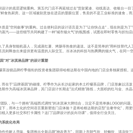
间设计的底层逻辑重构。第五代门店不再延续过去"货架紧凑、动线直达、收银台一目
灶"鲜食热厨房。这一区域被刻意放在进店的显眼位置，售卖的不是工业标准的速食，
质是"空间叙事"的重构。过去便利店的设计语言是为了"让你快点走"，现在则是为了
的蒸汽——这些细节共同构建了一种"城市烟火气"的氛围感，试图在即时零售与折扣
入了具身智能机器人，完成蒸红薯、烤肠等热食的递送。这不是简单的"用科技替代人
店员则释放出来提供更有温度的人际交互。冷冰冰的科技与热腾腾的烟火气，在同一
因"对"冰淇淋品牌"的设计重塑
柠檬茶连锁品牌柠季领衔的投资者集团获得哈根达斯在中国内地的门店业务独家授权。
，而在于"品牌基因"的碰撞。柠季作为从长沙起家的本土柠檬茶品牌，门店形象以活
达斯作为高端冰淇淋品牌，其门店设计长期走"法式精致"路线，大面积的红与金、水晶
牌团队，与一个拥有"高端西式调性"的冰淇淋大牌结合，注定不是简单换LOGO的问
提下，用本土化的空间语言重新塑造门店体验？是将哈根达斯的店型"去奢华化"，用
但植入更多社交和打卡属性？这门"品牌设计的反向功课"，值得全行业关注。
的系统化布局
动作也耐人寻味。集团推出全新品牌"神农养方"，同期上市朝气饮、轻畅饮、清凉饮