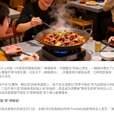
设计上对标《中国居民膳食指南》"食物多样、均衡配比"的核心理念，一碗面内整合
（膳食纤维与维生素）以及豆干（植物蛋白），共覆盖四大膳食品类、七种优质食材
设计语言。
中在"出餐快、翻台高"的效率逻辑上，味千此次选择以"营养可视化"作为品牌设计
门店不再只是"把面条煮好端上来"的场所，而是成为消费者"看得见营养"的信任入
这些视觉细节都在为"新鲜现熬"这个核心叙事服务。
场"变"停留场"
全家推出的第五代门店。全家CEO吴海斌在2026 Foodaily创新博览会上直言：