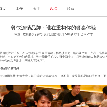
首页
工作
关于
观点
联系
餐饮连锁品牌：谁在重构你的餐桌体验
标签：连锁餐饮 品牌升级 门店空间设计 VI焕新 味千 全家 柠季
锁品牌的设计升级正在从"换标志"的表层运动，悄然演变为一场涉及空间、产品、品牌
略焕新、全家第五代门店落地，到柠季接手哈根达斯中国业务，再到康师傅以新品牌切
连锁的品牌设计，已进入"深水区"。
膳食品牌"的转身
举办30周年暨"新鲜大骨，每日现熬"战略发布会。这不是一次简单的品牌口号更换，而