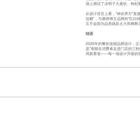
场上测试了决明子大麦饮、枸杞菊
从设计语言上看，"神农养方"
信赖"，与康师傅主品牌的"红白
又不会因为品类跳跃太大而稀释
结语
2026年的餐饮连锁品牌设计，正
是"谁能在消费者走进门店的三
局新赛道——每一场设计升级的