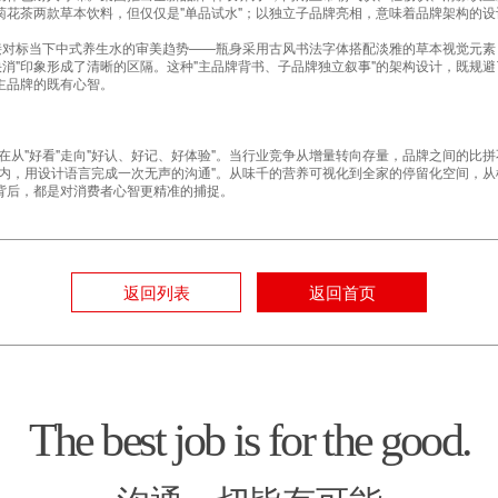
花茶两款草本饮料，但仅仅是"单品试水"；以独立子品牌亮相，意味着品牌架构的设
直接对标当下中式养生水的审美趋势——瓶身采用古风书法字体搭配淡雅的草本视觉元素
快消"印象形成了清晰的区隔。这种"主品牌背书、子品牌独立叙事"的架构设计，既规
主品牌的既有心智。
在从"好看"走向"好认、好记、好体验"。当行业竞争从增量转向存量，品牌之间的比拼不
秒内，用设计语言完成一次无声的沟通"。从味千的营养可视化到全家的停留化空间，
背后，都是对消费者心智更精准的捕捉。
返回列表
返回首页
The best job is for the good.