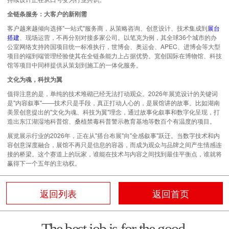
全链条服务：大客户的新刚需
客户越来越倾向选择"一站式"服务商，从策略咨询、创意设计、技术集成到
展台
搭建
、现场运营，不再分别对接多家公司。以笔克为例，其全球36个城市的办
公室网络支持跨国项目统一标准执行，世博会、奥运会、APEC、进博会等大型
项目的端到端管理经验使其在全链条能力上占据优势。宽创国际在博物馆、科技
馆等项目中同样提供从策划到施工的一体化服务。
文化为魂，科技为翼
值得注意的是，单纯的技术堆砌已经无法打动观众。2026年展览设计的关键词
是"内容叙事"——技术只是手段，真正打动人心的，是展馆讲的故事。比如湖南
美景创意提出的"文化为魂、科技为翼"理念，通过故事化叙事和数字化呈现，打
造出东江湖湿地科普馆、桑植禁毒科普警示教育基地等数百个有温度的项目。
展览展示行业的2026年，正在从"搭台布展"向"全感叙事"跃迁。当数字技术和内
容创意深度融合，展馆不再只是信息的容器，而成为观众与品牌之间产生情感连
接的桥梁。这个赛道上的玩家，谁能在技术与内容之间找到最佳平衡点，谁就将
赢得下一个五年的主动权。
返回列表
返回首页
The best job is for the good.