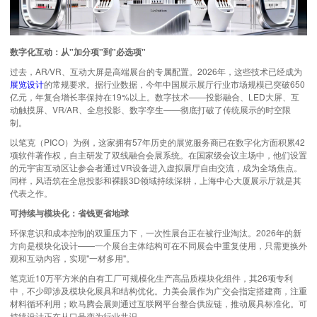
数字化互动：从"加分项"到"必选项"
过去，AR/VR、互动大屏是高端展台的专属配置。2026年，这些技术已经成为
展览设计
的常规要求。据行业数据，今年中国展示展厅行业市场规模已突破650
亿元，年复合增长率保持在19%以上。数字技术——投影融合、LED大屏、互
动触摸屏、VR/AR、全息投影、数字孪生——彻底打破了传统展示的时空限
制。
以笔克（PICO）为例，这家拥有57年历史的展览服务商已在数字化方面积累42
项软件著作权，自主研发了双线融合会展系统。在国家级会议主场中，他们设置
的元宇宙互动区让参会者通过VR设备进入虚拟展厅自由交流，成为全场焦点。
同样，风语筑在全息投影和裸眼3D领域持续深耕，上海中心大厦展示厅就是其
代表之作。
可持续与模块化：省钱更省地球
环保意识和成本控制的双重压力下，一次性展台正在被行业淘汰。2026年的新
方向是模块化设计——一个展台主体结构可在不同展会中重复使用，只需更换外
观和互动内容，实现"一材多用"。
笔克近10万平方米的自有工厂可规模化生产高品质模块化组件，其26项专利
中，不少即涉及模块化展具和结构优化。力美会展作为广交会指定搭建商，注重
材料循环利用；欧马腾会展则通过互联网平台整合供应链，推动展具标准化。可
持续设计正在从口号变为行业共识。