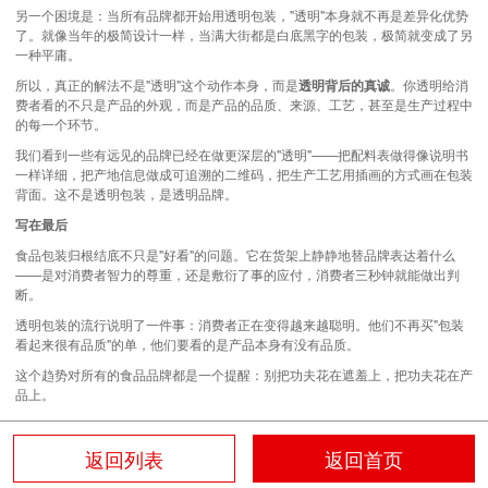
另一个困境是：当所有品牌都开始用透明包装，"透明"本身就不再是差异化优势
了。就像当年的极简设计一样，当满大街都是白底黑字的包装，极简就变成了另
一种平庸。
所以，真正的解法不是"透明"这个动作本身，而是
透明背后的真诚
。你透明给消
费者看的不只是产品的外观，而是产品的品质、来源、工艺，甚至是生产过程中
的每一个环节。
我们看到一些有远见的品牌已经在做更深层的"透明"——把配料表做得像说明书
一样详细，把产地信息做成可追溯的二维码，把生产工艺用插画的方式画在包装
背面。这不是透明包装，是透明品牌。
写在最后
食品包装归根结底不只是"好看"的问题。它在货架上静静地替品牌表达着什么
——是对消费者智力的尊重，还是敷衍了事的应付，消费者三秒钟就能做出判
断。
透明包装的流行说明了一件事：消费者正在变得越来越聪明。他们不再买"包装
看起来很有品质"的单，他们要看的是产品本身有没有品质。
这个趋势对所有的食品品牌都是一个提醒：别把功夫花在遮羞上，把功夫花在产
品上。
返回列表
返回首页