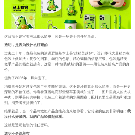
这背后不是审美潮流那么简单，它是一场关于信任的革命。
透明，是因为没什么好藏的
过去二十年，食品包装的演进逻辑基本上是"越精美越好"。设计师花大量精力在
包装上做加法：复杂的图案、华丽的色彩、精心编排的信息层级。包装越精美，
似乎产品的档次就越高。这是一种"包装赋魅"的逻辑——用包装来抬高产品的身
价。
但到了2026年，风向变了。
消费者开始对过度包装产生本能的警惕。这不是环保意识那么简单，而是一种更
深层的不信任感。你看看直播电商那些翻车案例就知道了——图片里诱人的大块
牛肉，到手是碎肉拼接；包装上印着满满的水果图案，配料表里全是香精和添加
剂。消费者被折腾怕了。
结果就是，当一个品牌敢把产品直接亮出来给你看，它传递的信息非常明确：
我
没什么好藏的。我的产品经得起你看。
这就是透明包装的信任密码。
透明不是遮羞布