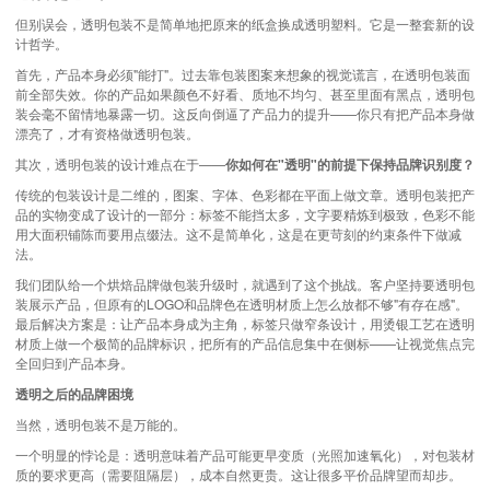
但别误会，透明包装不是简单地把原来的纸盒换成透明塑料。它是一整套新的设
计哲学。
首先，产品本身必须"能打"。过去靠包装图案来想象的视觉谎言，在透明包装面
前全部失效。你的产品如果颜色不好看、质地不均匀、甚至里面有黑点，透明包
装会毫不留情地暴露一切。这反向倒逼了产品力的提升——你只有把产品本身做
漂亮了，才有资格做透明包装。
其次，透明包装的设计难点在于——
你如何在"透明"的前提下保持品牌识别度？
传统的包装设计是二维的，图案、字体、色彩都在平面上做文章。透明包装把产
品的实物变成了设计的一部分：标签不能挡太多，文字要精炼到极致，色彩不能
用大面积铺陈而要用点缀法。这不是简单化，这是在更苛刻的约束条件下做减
法。
我们团队给一个烘焙品牌做包装升级时，就遇到了这个挑战。客户坚持要透明包
装展示产品，但原有的LOGO和品牌色在透明材质上怎么放都不够"有存在感"。
最后解决方案是：让产品本身成为主角，标签只做窄条设计，用烫银工艺在透明
材质上做一个极简的品牌标识，把所有的产品信息集中在侧标——让视觉焦点完
全回归到产品本身。
透明之后的品牌困境
当然，透明包装不是万能的。
一个明显的悖论是：透明意味着产品可能更早变质（光照加速氧化），对包装材
质的要求更高（需要阻隔层），成本自然更贵。这让很多平价品牌望而却步。