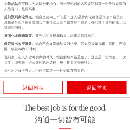
为作品站台可以，为人站台要小心。
替一部电影的内容说话和替一个争议导演的
人品背书，是两码事。
提前预判舆论弹道。
站台之前问三个问题：这人/
品牌
舆论画像是什么？自己的
形象是什么？两者叠加会产生什么反应？很多翻车案例，都只算了台前的账，没
算舆论的账。
透明化比表态重要。
事先说明立场和边界，比事后解释有用。
做好溢出效应准备。
站台不会在活动结束时结束。它会变成
短视频
、截图、评论
区，续航24到72小时。
说到底，在人人皆可发声的时代，站台的成本被重估了。过去是一份情谊、一次
合作；现在是一次公开的队列选择，每一排看客都在打分。
你不用讨好所有人，但你得知道——他们都在看着你。
返回列表
返回首页
The best job is for the good.
沟通一切皆有可能