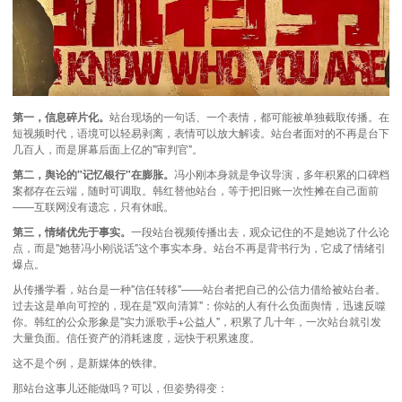
第一，信息碎片化。
站台现场的一句话、一个表情，都可能被单独截取传播。在
短视频时代，语境可以轻易剥离，表情可以放大解读。站台者面对的不再是台下
几百人，而是屏幕后面上亿的"审判官"。
第二，舆论的"记忆银行"在膨胀。
冯小刚本身就是争议导演，多年积累的口碑档
案都存在云端，随时可调取。韩红替他站台，等于把旧账一次性摊在自己面前
——互联网没有遗忘，只有休眠。
第三，情绪优先于事实。
一段站台视频传播出去，观众记住的不是她说了什么论
点，而是"她替冯小刚说话"这个事实本身。站台不再是背书行为，它成了情绪引
爆点。
从传播学看，站台是一种"信任转移"——站台者把自己的公信力借给被站台者。
过去这是单向可控的，现在是"双向清算"：你站的人有什么负面舆情，迅速反噬
你。韩红的公众形象是"实力派歌手+公益人"，积累了几十年，一次站台就引发
大量负面。信任资产的消耗速度，远快于积累速度。
这不是个例，是新媒体的铁律。
那站台这事儿还能做吗？可以，但姿势得变：