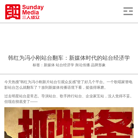
韩红为冯小刚站台翻车：新媒体时代的站台经济学
标签：新媒体 站台经济学 舆论传播 品牌形象
今天热搜"韩红为冯小刚新片站台引观众反感"登了好几个平台。一个歌唱家替电
影站台怎么就翻车了？放到新媒体传播语境下看，挺值得琢磨。
过去明星站台是常态。导演站台、歌手跨行站台、企业家互站，没人觉得不妥。
但现在彻底变了——