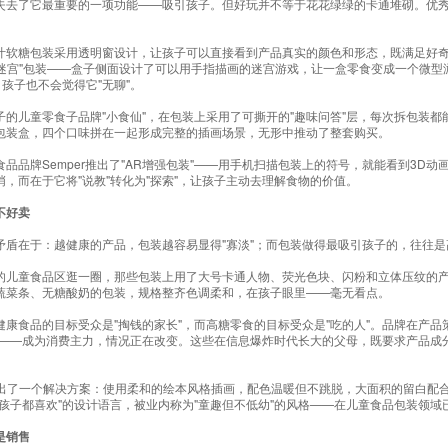
失去了它最重要的一项功能——吸引孩子。但好玩并不等于花花绿绿的卡通堆砌。优秀
汁软糖包装采用透明窗设计，让孩子可以直接看到产品真实的颜色和形态，既满足好奇
数字迷宫"包装——盒子侧面设计了可以用手指描画的迷宫游戏，让一盒零食变成一个微
，孩子也不会觉得它"无聊"。
的儿童零食子品牌"小食仙"，在
包装
上采用了可撕开的"趣味问答"层，每次拆包装
包装盒，四个口味拼在一起形成完整的插画场景，无形中推动了整套购买。
品品牌Semper推出了"AR增强包装"——用手机扫描包装上的符号，就能看到3D
，而在于它将"说教"转化为"探索"，让孩子主动去理解食物的价值。
不好卖
矛盾在于：越健康的产品，包装越容易显得"寡淡"；而包装做得最吸引孩子的，往往是
的儿童食品区逛一圈，那些包装上用了大号卡通人物、荧光色块、闪粉和立体压纹的
蔬菜条、无糖酸奶的包装，规格整齐色调柔和，在孩子眼里——毫无看点。
康食品的目标受众是"掏钱的家长"，而高糖零食的目标受众是"吃的人"。品牌在产
5后——成为消费主力，情况正在改变。这些在信息爆炸时代长大的父母，既要求产品成
。
牌）给出了一个解决方案：使用柔和的绘本风格插画，配色温暖但不跳脱，大面积的留白
孩子都喜欢"的设计语言，被业内称为"童趣但不低幼"的风格——在儿童食品包装领
是销售