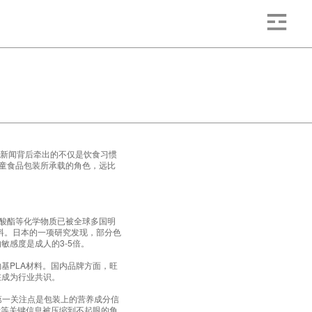
。新闻背后牵出的不仅是饮食习惯
儿童食品包装所承载的角色，远比
酸酯等化学物质已被全球多国明
材料。日本的一项研究发现，部分色
感度是成人的3-5倍。
物基PLA材料。国内品牌方面，旺
在成为行业共识。
第一关注点是包装上的营养成分信
量等关键信息被压缩到不起眼的角