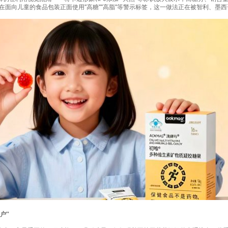
求在面向儿童的食品包装正面使用"高糖""高脂"等警示标签，这一做法正在被智利、墨
户"