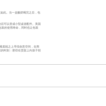
其如此。当一盒酸奶喝完之后，包
折叠后可以变成小型桌游配件。美国
了包装的使用寿命，同时也让包装
法规底线之上寻找创意空间，在商
权的时刻：那些在货架上向孩子招