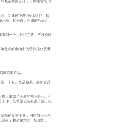
的儿童包装设计，正在朝着"互动
心，又通过"透明"传递信任。格
型游乐场。这种设计思路的巧妙之
都能看到一个小知识问答。三只松鼠
动画角色讲解食物中的营养成分从哪
高糖高脂产品。
产品，十有八九是糖果、膨化食品
品策略上形成了天然的视觉分化。但
分干净，又希望包装有设计感，拒
配合清晰的食材图鉴，同时加入可亲
域已经有了越来越大的市场空间。