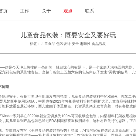
首页
工作
关于
观点
联系
儿童食品包装：既要安全又要好玩
标签：儿童食品 包装设计 安全 趣味性 食品视觉
世"——这是今天冲上热搜的一条新闻，触目惊心的标题下，是一个家庭无法挽回的悲剧
配方到包装的系统性责任。当超市货架上五颜六色的包装向孩子发出"买我"的信号，
不能碰
是物理安全。根据世界卫生组织发布的指南，儿童食品包装材料中的双酚A、邻苯二甲
在婴儿奶瓶中使用双酚A，中国也在2023年将相关材料管控范围扩大至儿童食品接触
可能释放重金属迁移物，而儿童由于体重更轻、代谢系统尚未发育完善，对有害物质的敏
inder系列早在2020年就全面切换为100%可回收纸盒包装，内部塑料托架改用植
级，其儿童系列产品包装已通过FDA和国标双重检测标准。这种
材质先行
的思路，正
视。英敏特发布的《全球食品包装趋势报告》指出，74%的家长在选购儿童食品时，
仍在利用视觉混淆——将卡通形象和"0添加""天然"等标识放大展示，而糖分、钠含