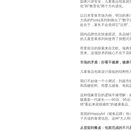
如果只讲安全，儿童食品包装就
化"和"教育化"两个方向进化。
以日本零食市场为例，明治的果
力高的Pocky系列则推出了"
处在于，家长不会觉得它"没用"
国内品牌也在快速跟进。良品铺子
的儿童坚果系列则使用了拼图式
而更前沿的探索来自北欧。瑞典食
里来。这项技术的核心不在于花哨
市场的矛盾：好看不健康，健康
儿童食品包装设计面临的结构性
我们不妨做一个小测试：到超市
和高糖饮料。而婴儿辅食、有机
这种现象背后的逻辑不难理解：健
随着新一代家长——90后、9
绝"看起来就很难吃"的健康食品
美国的Happytot（辅食品
子共读的食谱信息。这种"大人和
从货架到餐桌：包装完成的不只