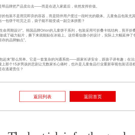
是帮品牌把产品卖出去——而是在进入家庭后，依然发挥价值。
好的包装不是用完即弃的容器，而是陪伴用户度过一段时光的载体。儿童食品包装尤
当一包饼干吃完之后，袋子能不能变成一副立体拼图？
生命周期设计"。韩国品牌Orion的儿童饼干系列，包装采用可折叠卡纸结构，剪开
色形象做成了磁力贴片，撕下来就能贴在冰箱上。这些看似微小的设计，实际上大幅延伸
留存的品牌触点"。
品包起来"那么简单。它是一套复杂的沟通系统——跟家长讲安全，跟孩子讲有趣；在
搜上那个15岁男孩的悲剧让无数家长心痛时，也许是儿童食品行业重新审视包装话语
是在逃避责任？
返回列表
返回首页