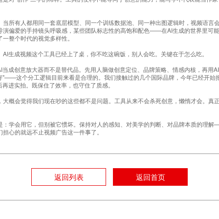
。当所有人都用同一套底层模型、同一个训练数据池、同一种出图逻辑时，视频语言
导演偏爱的手持镜头呼吸感，某些团队标志性的高饱和配色——在AI生成的世界里可
了一整个时代的视觉多样性。
。
AI生成视频这个工具已经上了桌，你不吃这碗饭，别人会吃。关键在于怎么吃。
AI当成创意放大器而不是替代品。先用人脑做创意定位、品牌策略、情感内核，再用A
"想好"——这个分工逻辑目前来看是合理的。我们接触过的几个国际品牌，今年已经开始
之后再进实拍。既保住了效率，也守住了质感。
，大概会觉得我们现在吵的这些都不是问题。工具从来不会杀死创意，懒惰才会。真正
。
是：学会用它，但别被它惯坏。保持对人的感知、对美学的判断、对品牌本质的理解—
们担心的就远不止视频广告这一件事了。
返回列表
返回首页