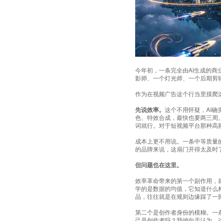
今年初，一条完全由AI生成的
商
影师、一个灯光师、一个后期剪
作为在视频广告这个行当里摸爬
先说效率。
这个不用怀疑，AI
色、特效合成，最快也要两三周
词就行。对于
短视频
平台那种高
成本上更不用说。一条中等质量
的品牌来说，这扇门开得太及时
但问题也在这里。
效率革命带来的第一个副作用，
学的是数据的均值，它知道什么构
品，往往就是在规则边缘踩了一
第二个是创作者身份的模糊。一
己是创作者吗？我倾向于认为，