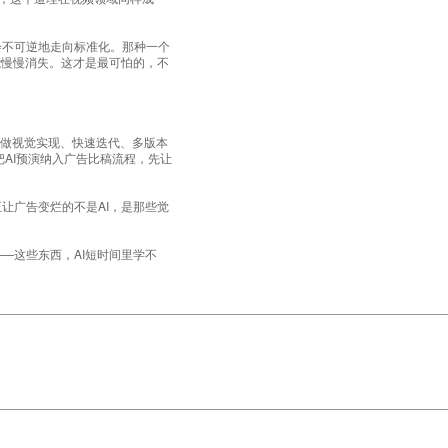
会不可逆地走向标准化。那种一个
能慢慢消失。这才是最可怕的，不
I做视觉实现、快速迭代、多版本
把AI预演纳入广告比稿流程，先让
让广告变烂的不是AI，是那些觉
—这些东西，AI短时间里学不