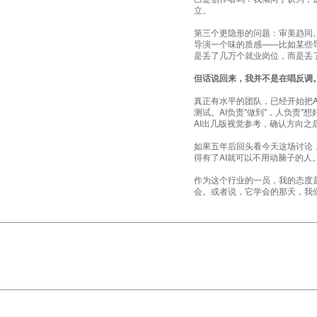
立。
第三个更隐形的问题：审美趋同
导演一个味的质感——比如某些
是丢了几万个就业岗位，而是丢
但话说回来，我并不是在唱反调
真正有水平的团队，已经开始把
测试。AI负责"做到"，人负责
AI出几版视觉参考，确认方向
如果五年后回头看今天这场讨论
得有了AI就可以不用动脑子的人
作为这个行业的一员，我的态度
会。或者说，它学会的那天，我