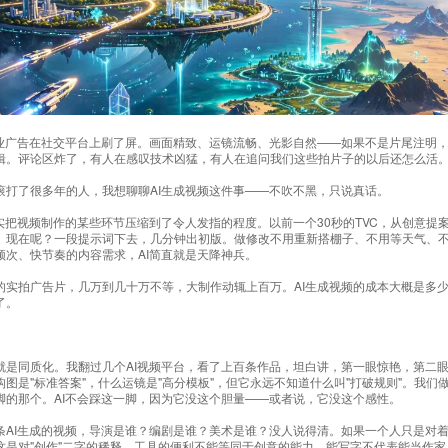
业广告
在社交平台上刷了屏。画面精致、运镜流畅、光影自然——如果不是片尾注明
辑。评论区炸了，有人在感叹技术凶猛，有人在追问我们这些拍片子的以后还怎么活
滚打了很多年的人，我想聊聊AI生成视频这件事——不吹不黑，只说真话。
确实把视频制作的某些环节压缩到了令人发指的程度。以前一个30秒的TVC，从创意提
。现在呢？一段提示词下去，几分钟出初版。做修改不用重新搭棚子、不用等天气、
频次、快节奏的内容需求，AI简直就是天降神兵。
的实拍广告片，几万到几十万不等，大制作动辄上百万。AI生成视频的成本大概是多
了。
就是同质化。我翻过几个AI视频平台，看了上百条作品，坦白讲，第一眼惊艳，第二眼
图是"标准答案"，什么运镜是"高分模板"，但它永远不知道什么叫"打破规则"。我
脚的那个。AI不会踩这一脚，因为它没这个胆量——或者说，它没这个感性。
条AI生成的视频，导演是谁？编剧是谁？美术是谁？没人说得清。如果一个人只是对
这是对"创作"二字的稀释。工具的便利不能等同于创意的能力，能写字不代表能当作