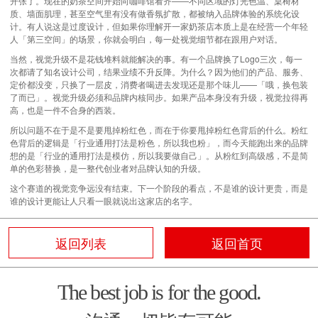
开张了。现在的奶茶空间开始向咖啡馆看齐——不同区域的灯光色温、桌椅材
质、墙面肌理，甚至空气里有没有做香氛扩散，都被纳入
品牌体验
的系统化设
计。有人说这是过度设计，但如果你理解开一家奶茶店本质上是在经营一个年轻
人「第三空间」的场景，你就会明白，每一处视觉细节都在跟用户对话。
当然，视觉升级不是花钱堆料就能解决的事。有一个品牌换了Logo三次，每一
次都请了知名设计公司，结果业绩不升反降。为什么？因为他们的产品、服务、
定价都没变，只换了一层皮，消费者喝进去发现还是那个味儿——「哦，换包装
了而已」。视觉升级必须和品牌内核同步。如果产品本身没有升级，视觉拉得再
高，也是一件不合身的西装。
所以问题不在于是不是要甩掉粉红色，而在于你要甩掉粉红色背后的什么。粉红
色背后的逻辑是「行业通用打法是粉色，所以我也粉」，而今天能跑出来的品牌
想的是「行业的通用打法是模仿，所以我要做自己」。从粉红到高级感，不是简
单的色彩替换，是一整代创业者对品牌认知的升级。
这个赛道的视觉竞争远没有结束。下一个阶段的看点，不是谁的设计更贵，而是
谁的设计更能让人只看一眼就说出这家店的名字。
返回列表
返回首页
The best job is for the good.