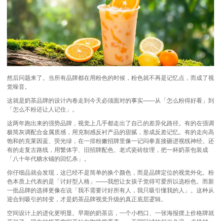
然后问题来了。当所有品牌都在用粉色的时候，粉色就不再是记忆点，而成了视
觉噪音。
这就是奶茶品牌的设计内卷走到今天必须面对的事实——从「怎么粉得好看」到
「怎么不粉还让人记住」。
这两年跑出来的强势品牌，视觉上几乎都走出了自己的差异化路径。有的在强调
极简灰调配合金属质感，用克制感反衬产品的甜腻，形成反差记忆。有的走向高
饱和的克莱因蓝、荧光绿，在一排粉嫩招牌里像一记闷拳直接砸进视线神经。还
有的走复古路线，用繁体字、旧招牌配色、老式瓷砖纹理，把一杯奶茶包装成
「八十年代糖水铺的回忆杀」。
你仔细品就会发现，这已经不是简单的换个颜色，而是
品牌定位
的视觉外化。粉
色本质上代表的是「讨好型人格」——我想让女孩子觉得可爱所以选粉色。而新
一批品牌的选择更像在说「我不需要讨好所有人，我只吸引懂我的人」。这种从
迎合到吸引的转变，才是奶茶品牌视觉升级的真正底层逻辑。
空间设计上的进化更明显。早期的奶茶店，一个小档口、一张海报摆上价格牌就