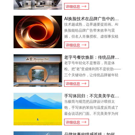
把冷冰冰的编年史，翻译成有温
详细信息
度、有体感、有情绪的旅程。
AI换脸技术在品牌广告中的伦理边界
技术越成熟，边界越要提前画。AI
换脸能给品牌广告带来效率与震
撼，但名人肖像授权、虚假事实植
入的雷区，一步踏错就会让品牌信
详细信息
任崩塌。分寸，永远比技术值钱。
老字号餐饮焕新：传统品牌的年轻化改造
老字号年轻化不是整容，而是体
检。把"老"变成锋利而不是软肋——
三个关键动作，让传统品牌被年轻
人看得懂、觉得酷。
详细信息
手写体回归：不完美美学在品牌设计中的崛起
当极简与规范把品牌设计喂得太
饱，手写体的笨拙与温度反而成了
最会说话的门面。不完美美学为何
崛起？品牌又该如何真正借上这股
详细信息
东风。
品牌故事的情感弧线：如何构建品牌叙事