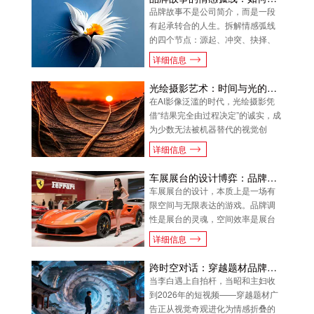
品牌故事不是公司简介，而是一段
有起承转合的人生。拆解情感弧线
的四个节点：源起、冲突、抉择、
抵达，讲透如何让品牌叙事真正打
详细信息
动人。
光绘摄影艺术：时间与光的创作语言
在AI影像泛滥的时代，光绘摄影凭
借“结果完全由过程决定”的诚实，成
为少数无法被机器替代的视觉创
作。聊聊这门用快门把时间钉在墙
详细信息
上的艺术。
车展展台的设计博弈：品牌调性与空间效率
车展展台的设计，本质上是一场有
限空间与无限表达的游戏。品牌调
性是展台的灵魂，空间效率是展台
的骨架，两者如何融合，决定了展
详细信息
台设计的高下。
跨时空对话：穿越题材品牌广告的新玩法
当李白遇上自拍杆，当昭和主妇收
到2026年的短视频——穿越题材广
告正从视觉奇观进化为情感折叠的