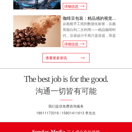
高级叙事。从时空折叠到反穿越，
详细信息
新技术让历史人物轻松"复现"，但真
正的高明在于：让两个时代在画面
咖啡豆包装：精品感的视觉语言系统
里共振，而非碰撞。
从粗糙手工纸到数据化标签，从极
简留白到二次利用——精品咖啡时
代，豆袋设计不再只是容器，而是
品牌与消费者之间的第一场对话。
详细信息
查看更多资讯
The best job is for the good.
沟通一切皆有可能
我们提供免费咨询服务
18611173316 / 15801411613 李先生
Sunday Media
三人成众文化传媒