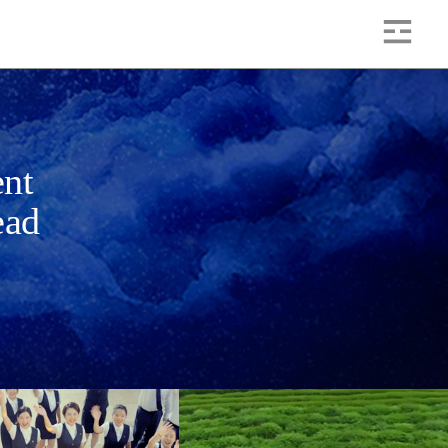
ent
ead