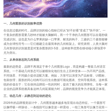
一、几何图形的识别效率优势
在信息过载的时代，品牌识别的核心指标已经从"好不好看"变成了"快不快"。一
个复杂的图形需要几秒钟才能被大脑解码，而一个干净的几何图形可以在毫秒级
完成识别。这也是为什么苹果的缺一口苹果、耐克的钩子、三菱的三个菱形能够
成为全球性符号——它们都建立在最简单的几何框架上。研究表明，人类大脑对
几何形状的识别速度是对复杂图形的3-5倍，这种效率优势在移动端小屏场景中
尤为突出。
二、从单体标志到几何系统
最新的趋势是，品牌不再满足于单个几何图形Logo，而是构建一整套几何语言
系统。一个基础几何形态可以被模块化地衍生出上百种变体——为不同产品线、
不同场景、不同媒介提供适配方案。例如，方形可以演变为产品标签、UI图标、
包装纹理；圆形的同心结构可以衍生出数据可视化图表、空间导视系统。这种系
统的价值在于：它在保持品牌统一性的同时，提供了极大的应用弹性。当每一家
企业的
品牌系统
都具备这种几何延展能力时，品牌的视觉竞争力才能真正体现。
三、动态几何：从静态到运动的进化
2026年的品牌视觉设计中，几何图形越来越多地呈现出动态特征。一个圆形可
以像呼吸一样脉动，一条线段可以像音波一样震动，一组三角形可以像万花筒一