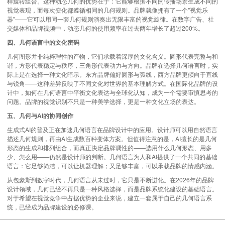
样旋转组合。这种动态几何的优势在于：它能够根据不同的传播场景生成不同的
视觉表现，而每次变化都遵循相同的几何规则。品牌就像拥有了一个"视觉乐
器"——它可以用同一套几何规则演奏出无限丰富的视觉旋律。在数字广告、社
交媒体和品牌视频中，动态几何的使用频率在过去两年增长了超过200%。
四、几何语言中的文化密码
几何图形并非纯粹理性的产物，它们承载着深厚的文化含义。圆形代表完整与和
谐，方形代表稳定与秩序，三角形代表动力与方向。品牌在选择几何语言时，实
际上是在选择一种文化暗示。东方品牌偏好圆形与弧线，西方品牌更倾向于直线
与锐角——这种差异反映了不同文化对世界的基本理解方式。在国际化品牌的设
计中，如何在几何语言中平衡文化表达与全球化认知，成为一个需要审慎思考的
问题。品牌的视觉
识别
不只是一种美学选择，更是一种文化立场的表达。
五、几何与AI的协同创作
生成式AI的普及正在加速几何语言在品牌设计中的应用。设计师可以用自然语言
描述几何规则，再由AI生成数百种变体方案。但值得注意的是，AI擅长的是几何
形态的生成和排列组合，而真正决定品牌调性的——选用什么几何形态、用多
少、怎么用——仍然是设计师的判断。几何语言为人和AI提供了一个共同的基础
语言：它足够简洁，可以让机器理解；又足够丰富，可以承载品牌的情感内涵。
从包豪斯到数字时代，几何语言从未过时，它只是不断进化。在2026年的品牌
设计领域，几何已经不再只是一种风格选择，而是品牌系统化建设的基础语言。
对于希望在视觉竞争中占据优势的企业来说，建立一套属于自己的几何语言系
统，已经成为品牌建设的必修课。